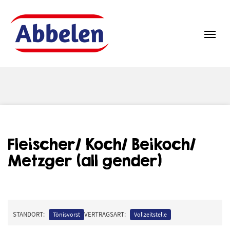
Zum Inhalt springen
Navi
Fleischer/ Koch/ Beikoch/
Metzger (all gender)
STANDORT:
VERTRAGSART:
Tönisvorst
Vollzeitstelle