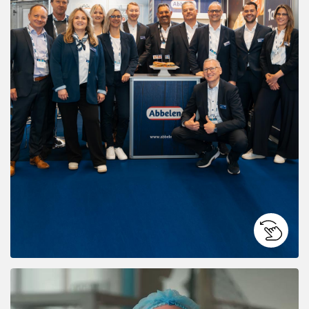
Gemeinsam zum Erfolg: Unser Team auf der Messe mit
„
bester Stimmung.
Auch dieses Jahr war Abbelen wieder auf der PLMA in
“
Amsterdam vertreten und es war ein voller Erfolg!
Abspielen