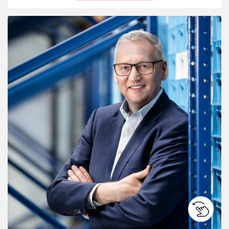
Kompromisslose Qualität, höchste Produktsicherheit
„
und ausgezeichneter Geschmack sind die Grundlage all
“
unseren Tuns.
Dr. Dirk Gloy
CEO