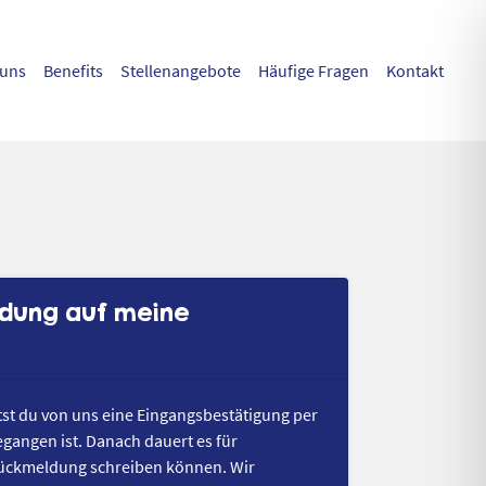
 uns
Benefits
Stellenangebote
Häufige Fragen
Kontakt
ldung auf meine
st du von uns eine Eingangsbestätigung per
egangen ist. Danach dauert es für
 Rückmeldung schreiben können. Wir