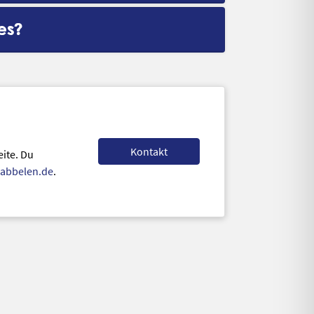
es?
Kontakt
eite. Du
bbelen.de
.