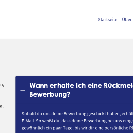
Startseite
Über
en,
Wann erhalte ich eine Rückme
Bewerbung?
al
Sobald du uns deine Bewerbung geschickt haben, erhält
E-Mail. So weißt du, dass deine Bewerbung bei uns eing
gewöhnlich ein paar Tage, bis wir dir eine persönliche
,