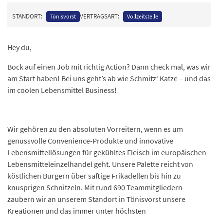
STANDORT:
VERTRAGSART:
Tönisvorst
Vollzeitstelle
Hey du,
Bock auf einen Job mit richtig Action? Dann check mal, was wir
am Start haben! Bei uns geht’s ab wie Schmitz‘ Katze – und das
im coolen Lebensmittel Business!
Wir gehören zu den absoluten Vorreitern, wenn es um
genussvolle Convenience-Produkte und innovative
Lebensmittellösungen für gekühltes Fleisch im europäischen
Lebensmitteleinzelhandel geht. Unsere Palette reicht von
köstlichen Burgern über saftige Frikadellen bis hin zu
knusprigen Schnitzeln. Mit rund 690 Teammitgliedern
zaubern wir an unserem Standort in Tönisvorst unsere
Kreationen und das immer unter höchsten