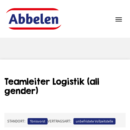
Zum Inhalt springen
Navi
Teamleiter Logistik (all
gender)
STANDORT:
VERTRAGSART:
Tönisvorst
unbefristete Vollzeitstelle